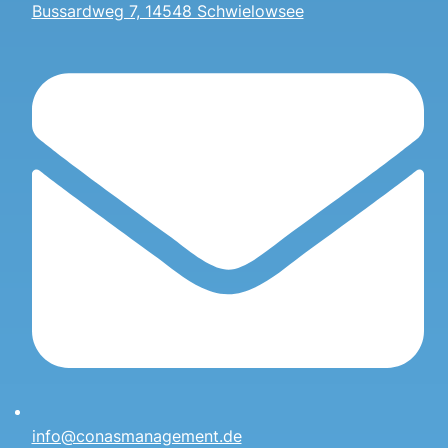
Bussardweg 7, 14548 Schwielowsee
info@conasmanagement.de