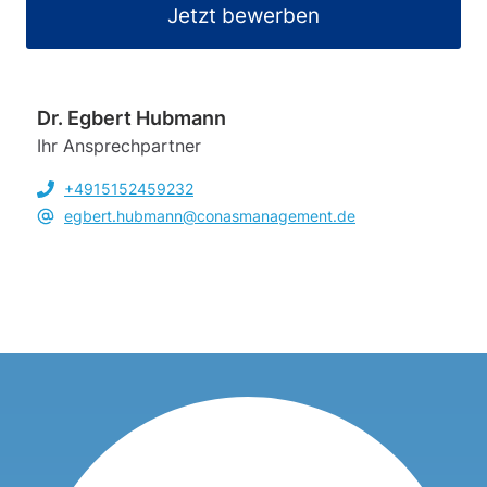
Jetzt bewerben
Dr. Egbert Hubmann
Ihr Ansprechpartner
+4915152459232
egbert.hubmann@conasmanagement.de