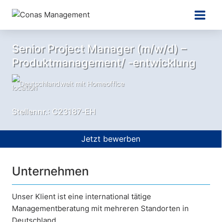
Zum
Inhalt
springen
Senior Project Manager (m/w/d) –
Produktmanagement/ -entwicklung
Deutschlandweit mit Homeoffice
Stellennr.: C23187-EH
Jetzt bewerben
Unternehmen
Unser Klient ist eine international tätige
Managementberatung mit mehreren Standorten in
Deutschland