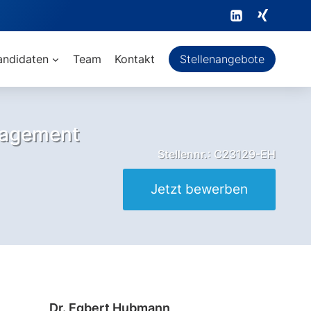
andidaten
Team
Kontakt
Stellenangebote
nagement
Stellennr.: C23129-EH
Jetzt bewerben
Dr. Egbert Hubmann