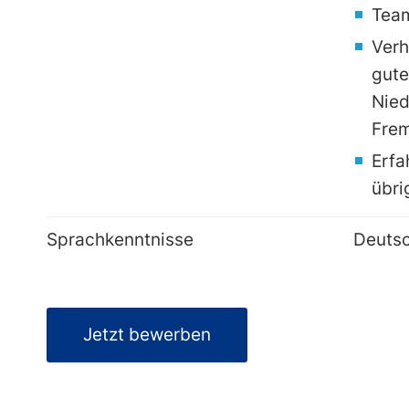
Team
Verh
gute
Nied
Frem
Erfa
übri
Sprachkenntnisse
Deutsc
Jetzt bewerben