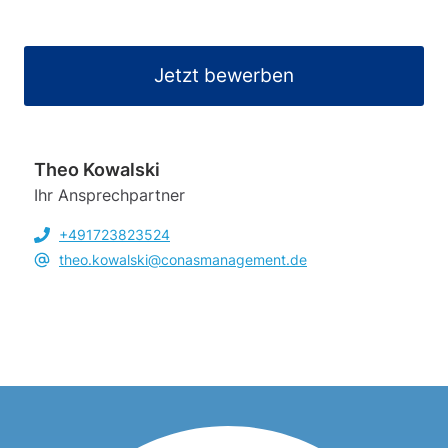
Jetzt bewerben
Theo Kowalski
Ihr Ansprechpartner
+491723823524
theo.kowalski@conasmanagement.de