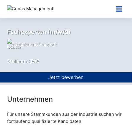
Zum
Inhalt
springen
Fachexperten (m/w/d)
verschiedene Standorte
Stellennr.: FAE
Jetzt bewerben
Unternehmen
Für unsere Stammkunden aus der Industrie suchen wir
fortlaufend qualifizierte Kandidaten